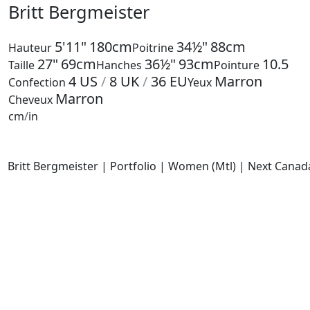
Britt Bergmeister
5'11"
180cm
34½"
88cm
Hauteur
Poitrine
27"
69cm
36½"
93cm
10.5
Taille
Hanches
Pointure
4
US
/
8
UK
/
36
EU
Marron
Confection
Yeux
Marron
Cheveux
cm
/
in