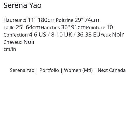
Serena Yao
5'11"
180cm
29"
74cm
Hauteur
Poitrine
25"
64cm
36"
91cm
10
Taille
Hanches
Pointure
4-6
US
/
8-10
UK
/
36-38
EU
Noir
Confection
Yeux
Noir
Cheveux
cm
/
in